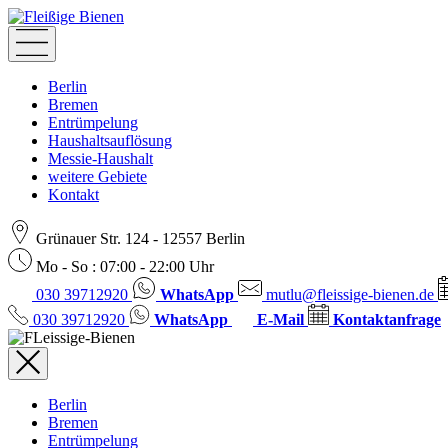
Berlin
Bremen
Entrümpelung
Haushaltsauflösung
Messie-Haushalt
weitere Gebiete
Kontakt
Grünauer Str. 124 - 12557 Berlin
Mo - So : 07:00 - 22:00 Uhr
‎030 39712920
WhatsApp
mutlu@fleissige-bienen.de
‎030 39712920
WhatsApp
E-Mail
Kontaktanfrage
Berlin
Bremen
Entrümpelung