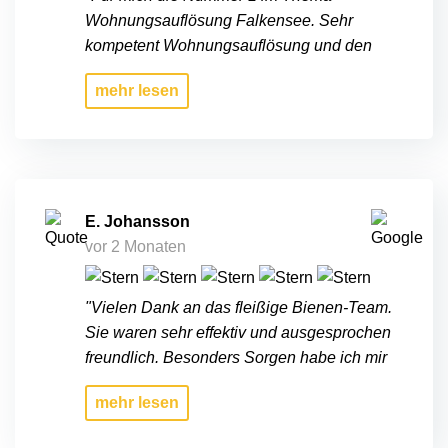
Wohnungsauflösung Falkensee. Sehr
kompetent Wohnungsauflösung und den
ganzen Messi Keller auch wesch , faire
mehr
lesen
Preise im Havelland Danke an alle Frank
und Monika"
E. Johansson
vor 2 Monaten
"Vielen Dank an das fleißige Bienen-Team.
Sie waren sehr effektiv und ausgesprochen
freundlich. Besonders Sorgen habe ich mir
um die Spiegel meiner Oma gemacht, die
mehr
lesen
mir sehr viel bedeuten. Das Team hat meine
Bedenken jedoch wirklich ernst genommen