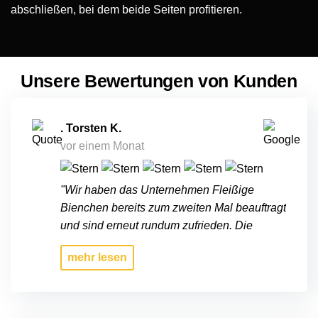
abschließen, bei dem beide Seiten profitieren.
Unsere Bewertungen von Kunden
. Torsten K.
vor einem Monat
"Wir haben das Unternehmen Fleißige
Bienchen bereits zum zweiten Mal beauftragt
und sind erneut rundum zufrieden. Die
Arbeiten wurden zuverlässig, schnell und
mehr
lesen
professionell ausgeführt. Besonders
hervorzuheben sind die kurzfristige
Terminvergabe, die freundliche und höfliche
Art des gesamten Teams sowie die