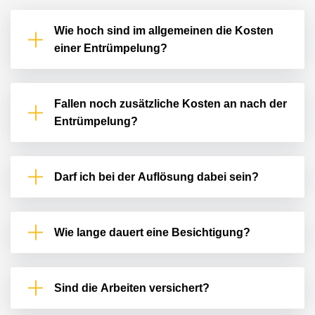
saubere und schnelle Arbeit ich war sehr
Wie hoch sind im allgemeinen die Kosten
zufrieden und kann sie jeden wirklich jeden
einer Entrümpelung?
weiterempfehlen"
Fallen noch zusätzliche Kosten an nach der
Entrümpelung?
Darf ich bei der Auflösung dabei sein?
Wie lange dauert eine Besichtigung?
Sind die Arbeiten versichert?